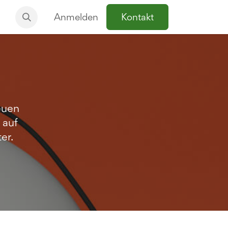
Anmelden
Kontakt
euen
 auf
er.